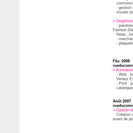
commerciale
- gestion d
visuels pro
> Graphism
- parutions
Fashion Dai
News, Jour
- merchandi
- plaquette
.................
Fév. 2008
rueducom
> Animation
- Web : ban
Ventes Exc
- Print : 
catalogue 
.................
Août 2007
rueducom
> Gestion d
Création de
avant de pr
.................