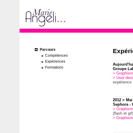
Parcours
Expér
Compétences
.................
Expériences
Aujourd'hu
Formations
Groupe LaP
> Graphism
> User des
expérience u
.................
2012 > Mai
Sephora
-
> Graphis
(flash et gif
>
Graphisme
.................