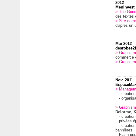
2012
MenInvest
> The Good
des textes é
> Site corp
d'après un
.................
Mai 2012
desrobes2
> Graphis
commerce e
> Graphism
.................
Nov. 2011
EspaceMa
> Manageme
- création 
- organisati
> Graphis
Delorme, Ke
- création 
privées ép
- création 
bannières
Flash pour