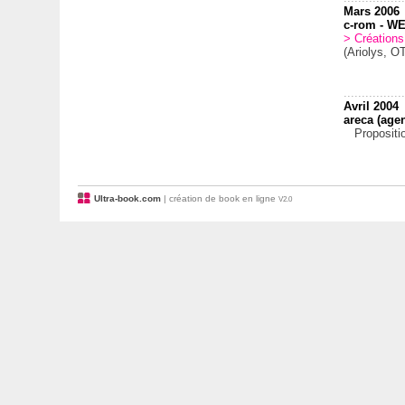
Mars 2006
c-rom - 
> Créations 
(Ariolys, OT
.................
Avril 2004
areca (age
Proposition
Ultra-book.com
| création de book en ligne
V2.0